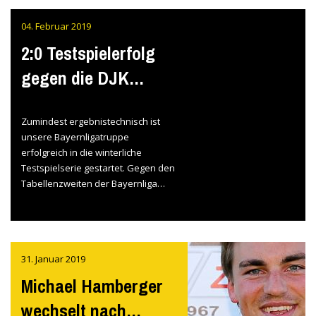
04. Februar 2019
2:0 Testspielerfolg
gegen die DJK
Gebenbach
Zumindest ergebnistechnisch ist
unsere Bayernligatruppe
erfolgreich in die winterliche
Testspielserie gestartet. Gegen den
Tabellenzweiten der Bayernliga
Nord siegte die Truppe von Coach
Christian Stadler am Ende mit 2:0,
bereits im ersten Durchgang
sorgten André Luge und Neuzugang
31. Januar 2019
Ivan Milicevic mit ihren Toren für
den Endstand.
Michael Hamberger
wechselt nach