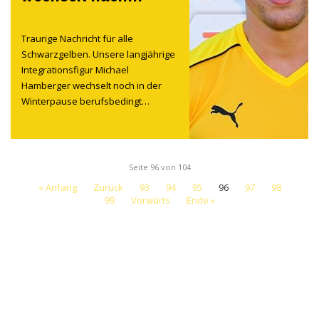
München
Traurige Nachricht für alle
Schwarzgelben. Unsere langjährige
Integrationsfigur Michael
Hamberger wechselt noch in der
Winterpause berufsbedingt…
Seite 96 von 104
« Anfang
Zurück
93
94
95
96
97
98
99
Vorwärts
Ende »