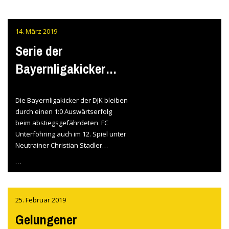
14. März 2019
Serie der
Bayernligakicker
hält auch in
Unterföhring
Die Bayernligakicker der DJK bleiben
durch einen 1:0 Auswärtserfolg
beim abstiegsgefährdeten FC
Unterföhring auch im 12. Spiel unter
Neutrainer Christian Stadler
ungeschlagen. 1:0 hieß es am Ende,
…
den goldenen Treffer erzielte
Youngster Jonas Gmeinwieser Mitte
der 2. Hälfte aus kurzer Distanz
25. Februar 2019
nach einem Eckball.
Gelungener