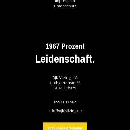
Impressum
Datenschutz
1967 Prozent
Leidenschaft.
DJK Vilzing e.V.
Huthgartenstr. 33
93413
Cham
09971 31 902
info@djk-vilzing.de
zum Kontaktformular