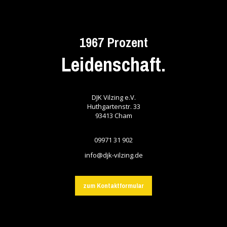
1967 Prozent
Leidenschaft.
DJK Vilzing e.V.
Huthgartenstr. 33
93413
Cham
09971 31 902
info@djk-vilzing.de
zum Kontaktformular