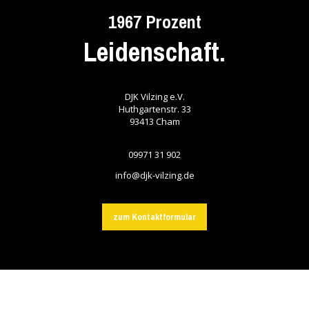
1967 Prozent
Leidenschaft.
DJK Vilzing e.V.
Huthgartenstr. 33
93413
Cham
09971 31 902
info@djk-vilzing.de
zum Kontaktformular
©2026 | DJK Vilzing 1967 e.V.
powered by dreibein