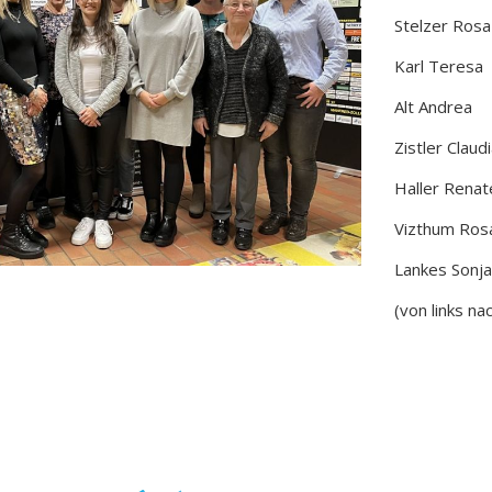
Stelzer Rosa
Karl Teresa
Alt Andrea
Zistler Claud
Haller Renat
Vizthum Ros
Lankes Sonj
(von links na