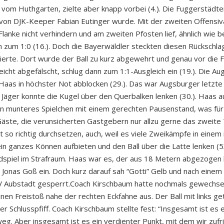
vom Huthgarten, zielte aber knapp vorbei (4.). Die Fuggerstädter
 von DJK-Keeper Fabian Eutinger wurde. Mit der zweiten Offensi
e Flanke nicht verhindern und am zweiten Pfosten lief, ähnlich wi
rn zum 1:0 (16.). Doch die Bayerwäldler steckten diesen Rückschl
vierte. Dort wurde der Ball zu kurz abgewehrt und genau vor die
cht abgefälscht, schlug dann zum 1:1-Ausgleich ein (19.). Die A
aas in höchster Not abblocken (29.). Das war Augsburger letzte
s Jäger konnte die Kugel über den Querbalken lenken (30.). Haas 
s ein munteres Spielchen mit einem gerechten Pausenstand, was fü
äste, die verunsicherten Gastgebern nur allzu gerne das zweite 
icht so richtig durchsetzen, auch, weil es viele Zweikämpfe in ein
in ganzes Können aufbieten und den Ball über die Latte lenken (
dspiel im Strafraum. Haas war es, der aus 18 Metern abgezogen h
nas Goß ein. Doch kurz darauf sah “Gotti” Gelb und nach einem F
SV Aubstadt gesperrt.Coach Kirschbaum hatte nochmals gewechsel
 einen Freistoß nahe der rechten Eckfahne aus. Der Ball mit links 
r Schlusspfiff. Coach Kirschbaum stellte fest: “Insgesamt ist es
weg. Aber insgesamt ist es ein verdienter Punkt, mit dem wir zufri