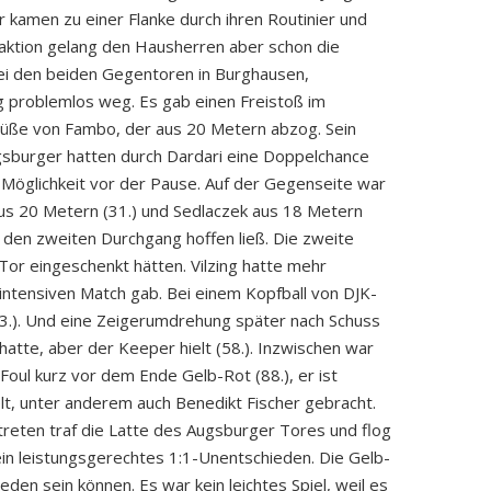
 kamen zu einer Flanke durch ihren Routinier und
vaktion gelang den Hausherren aber schon die
e bei den beiden Gegentoren in Burghausen,
ag problemlos weg. Es gab einen Freistoß im
 Füße von Fambo, der aus 20 Metern abzog. Sein
ugsburger hatten durch Dardari eine Doppelchance
 Möglichkeit vor der Pause. Auf der Gegenseite war
aus 20 Metern (31.) und Sedlaczek aus 18 Metern
r den zweiten Durchgang hoffen ließ. Die zweite
Tor eingeschenkt hätten. Vilzing hatte mehr
em intensiven Match gab. Bei einem Kopfball von DJK-
53.). Und eine Zeigerumdrehung später nach Schuss
atte, aber der Keeper hielt (58.). Inzwischen war
oul kurz vor dem Ende Gelb-Rot (88.), er ist
t, unter anderem auch Benedikt Fischer gebracht.
getreten traf die Latte des Augsburger Tores und flog
 ein leistungsgerechtes 1:1-Unentschieden. Die Gelb-
eden sein können. Es war kein leichtes Spiel, weil es