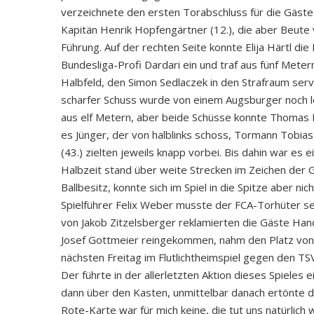
verzeichnete den ersten Torabschluss für die Gäste 
Kapitän Henrik Hopfengärtner (12.), die aber Beute
Führung. Auf der rechten Seite konnte Elija Härtl di
Bundesliga-Profi Dardari ein und traf aus fünf Mete
Halbfeld, den Simon Sedlaczek in den Strafraum ser
scharfer Schuss wurde von einem Augsburger noch lei
aus elf Metern, aber beide Schüsse konnte Thomas H
es Jünger, der von halblinks schoss, Tormann Tobia
(43.) zielten jeweils knapp vorbei. Bis dahin war e
Halbzeit stand über weite Strecken im Zeichen der G
Ballbesitz, konnte sich im Spiel in die Spitze aber n
Spielführer Felix Weber musste der FCA-Torhüter se
von Jakob Zitzelsberger reklamierten die Gäste Han
Josef Gottmeier reingekommen, nahm den Platz von Jo
nächsten Freitag im Flutlichtheimspiel gegen den T
Der führte in der allerletzten Aktion dieses Spieles
dann über den Kasten, unmittelbar danach ertönte de
Rote-Karte war für mich keine, die tut uns natürlich 