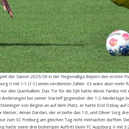
piel der Saison 2025/26 in der Regionalliga Bayern den ersten P
urg II mit 1:1 (1:1) einen verdienten Zähler. Es wäre aber mehr f
ß nur den Querbalken. Das Tor für die DJK hatte Alexis Fambo mit
i Änderungen bei seiner Startelf gegenüber der 1:2-Niederlage
teininger von Beginn an auf dem Platz, er hatte Erol Özbay auf 
x Meiser, Aiman Dardari, der erzielte das 1:0, und Oliver Sorg dr
e zum SC Freiburg am gleichen Tag nicht mitmachen durften. Die
zing hatte seine drei bisherigen Auftritt beim FC Augsburg II mit 